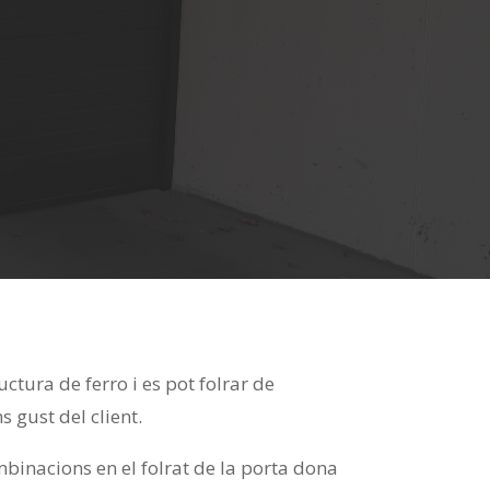
ctura de ferro i es pot folrar de
 gust del client.
binacions en el folrat de la porta dona