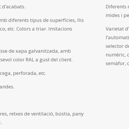
 d’acabats.
Diferents
mides i pe
b diferents tipus de superfícies, llis
o, etc. Colors a triar. Imitacions
Varietat d
l’automat
selector d
asse de xapa galvanitzada, amb
numèric, 
sevol color RAL a gust del client.
semàfor, c
cega, perforada, etc.
landes.
res, retxes de ventilació, bústia, pany
.