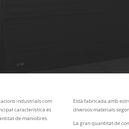
cacions industrials com
Està fabricada amb estru
ncipal característica és
diversos materials segons
antitat de maniobres.
La gran quantitat de com