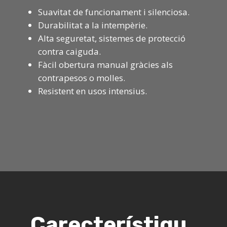
Suavitat de funcionament i silenciosa.
Durabilitat a la intempèrie.
Alta seguretat, sistemes de protecció
contra caiguda.
Fàcil obertura manual gràcies als
contrapesos o molles.
Resistent en usos intensius.
Carecterístiqu