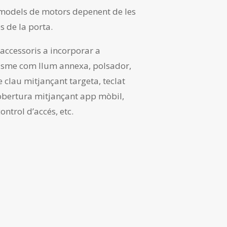
 models de motors depenent de les
s de la porta.
’accessoris a incorporar a
isme com llum annexa, polsador,
e clau mitjançant targeta, teclat
obertura mitjançant app mòbil,
ontrol d’accés, etc.