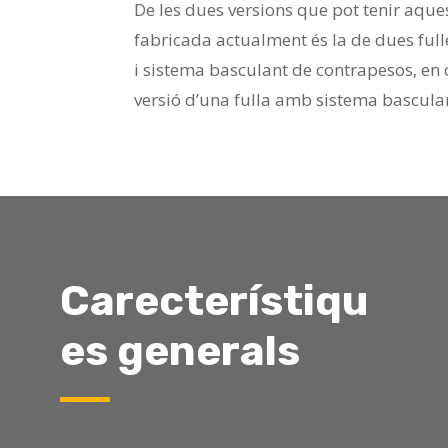
De les dues versions que pot tenir aque
fabricada actualment és la de dues ful
i sistema basculant de contrapesos, e
versió d’una fulla amb sistema bascula
Carecterístiqu
es
g
enerals