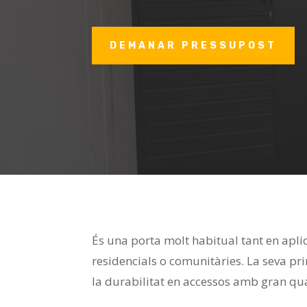
DEMANAR PRESSUPOST
És una porta molt habitual tant en apli
residencials o comunitàries. La seva pri
la durabilitat en accessos amb gran qu